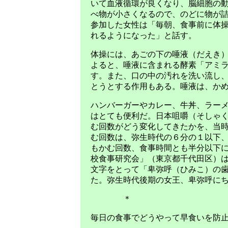
いて血液循環が良くなり、脳細胞の
べ物が小さくなるので、のどに物が
参加した女性は「毎朝、食事前に体
れるようになった」と話す。
体操には、あごの下の唾液（だえき
よると、唾液に含まれる酵素「アミ
す。また、口の中の汚れを洗い流し
とうとする作用もある。唾液は、か
ハンバーガーやカレー、牛丼、ラー
はとても便利だ。日本咀嚼（そしゃ
む回数がどう変化してきたかを、当
む回数は、弥生時代の６分の１以下
もかむ回数、食事時間とも半分以下
校食事研究会」（東京都千代田区）
文字をとって「卑弥呼（ひみこ）の
た。弥生時代後期の女王、卑弥呼に
＊
毎日の食事でどうやって早食いを防