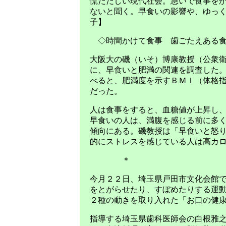
慌ただしい現代社会。急いで食事を
ないと聞く。早食いの影響や、ゆっ
子】
◇時間かけて食事 歯ごたえある食
大阪大の磯（いそ）博康教授（公衆衛
に、早食いと肥満の関連を調査した
べると、肥満度を示すＢＭＩ（体格
だった。
人は食事をすると、血糖値が上昇し
早食いの人は、満腹を感じる前に多
傾向にある。磯教授は「早食いと怒
的にストレスを感じている人は高カ
＊
今月２２日、埼玉県戸田市文化会館
をとがらせたり、すぼめたりする運
２種の動きを取り入れた「お口の健
指導する埼玉県歯科医師会の白根雅