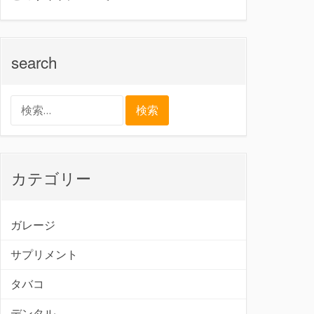
search
検
索:
カテゴリー
ガレージ
サプリメント
タバコ
デンタル