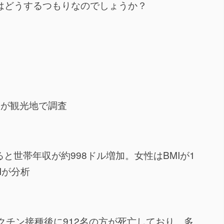
はどうするつもりなのでしょうか？
カが観光地で調査
と世帯年収が約998ドル増加。女性はBMIが1
Iが分析
クチン接種後に912名の方が死亡しており、多